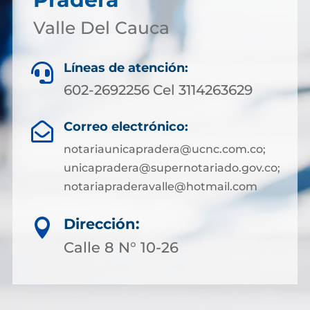
Valle Del Cauca
Líneas de atención:

602-2692256 Cel 3114263629
Correo electrónico:

notariaunicapradera@ucnc.com.co;
unicapradera@supernotariado.gov.co;
notariapraderavalle@hotmail.com
Dirección:

Calle 8 N° 10-26