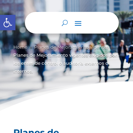
Abrir barra de herramientas
Home
Planes de Mejoramiento vigentes
9
9
Planes de Mejoramiento vigentes exigidos por
los entes de control o auditoría externos o
internos.
Planes de