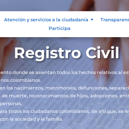
Atención y servicios a la ciudadanía
Transparen
Participa
Registro Civil
mento donde se asientan todos los hechos relativos al esta
danos colombianos.
iben los nacimientos, matrimonios, defunciones, separaci
 de muerte, reconocimientos de hijos, adopciones, ent
s personas.
l para todos los ciudadanos colombianos, de ahí que, se 
on la sociedad y la familia.