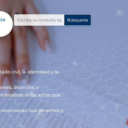
cia
do civil, la identidad y la
ones, divorcios, y
re muchos otros actos que
le reconozcan sus derechos y