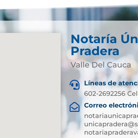
Notaría Ún
Pradera
Valle Del Cauca
Líneas de atenc

602-2692256 Cel
Correo electrón

notariaunicapr
unicapradera@su
notariapradera