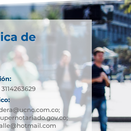
ica de
ión:
 3114263629
ico:
adera@ucnc.com.co;
pernotariado.gov.co;
valle@hotmail.com