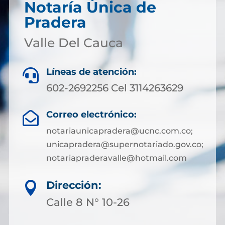
Notaría Única de
Pradera
Valle Del Cauca
Líneas de atención:

602-2692256 Cel 3114263629
Correo electrónico:

notariaunicapradera@ucnc.com.co;
unicapradera@supernotariado.gov.co;
notariapraderavalle@hotmail.com
Dirección:

Calle 8 N° 10-26