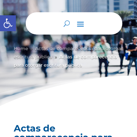
Abrir barra de herramientas
Home
Actas de comparecencia para otorgar
9
escritura pública
Actas de comparecencia
9
para otorgar escritura pública
Actas de