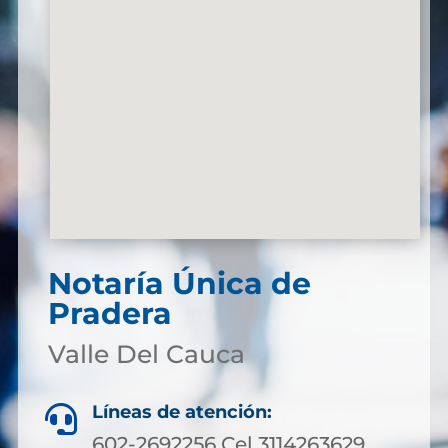
Notaría Única de
Pradera
Valle Del Cauca
Líneas de atención:

602-2692256 Cel 3114263629