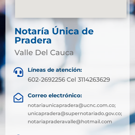
Notaría Única de
Pradera
Valle Del Cauca
Líneas de atención:

602-2692256 Cel 3114263629
Correo electrónico:

notariaunicapradera@ucnc.com.co;
unicapradera@supernotariado.gov.co;
notariapraderavalle@hotmail.com