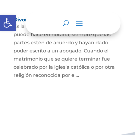
Abrir barra de herramientas
Divorcio
Es la terminación del Matrimonio Civil y se
puede hace en notaría, siempre que las
partes estén de acuerdo y hayan dado
poder escrito a un abogado. Cuando el
matrimonio que se quiere terminar fue
celebrado por la iglesia católica o por otra
religión reconocida por el...