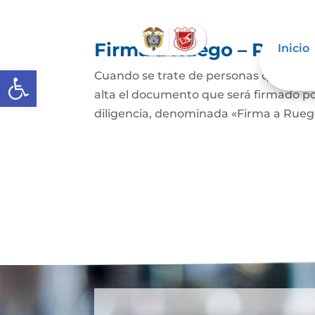
Firma a Ruego – Perso
Inicio
Abrir barra de herramientas
Cuando se trate de personas que no sep
alta el documento que será firmado po
diligencia, denominada «Firma a Ruego»