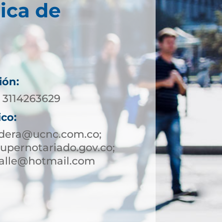
ica de
ión:
 3114263629
ico:
adera@ucnc.com.co;
pernotariado.gov.co;
valle@hotmail.com