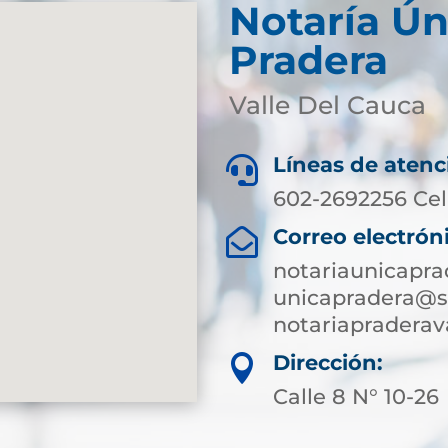
Notaría Ún
Pradera
Valle Del Cauca
Líneas de atenc

602-2692256 Cel
Correo electrón

notariaunicapr
unicapradera@su
notariapradera
Dirección:

Calle 8 N° 10-26