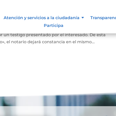
nas que no saben o no puede firm
Atención y servicios a la ciudadanía
Transparen
Participa
an o no puedan firmar, en la diligencia se leerá en vo
r un testigo presentado por el interesado. De esta
, el notario dejará constancia en el mismo...