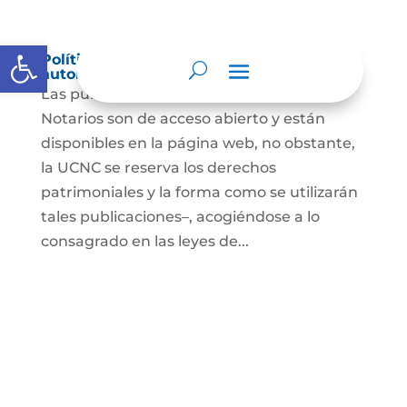
Abrir barra de herramientas
Política de derechos de autor y/o
autorización de uso sobre los contenidos
Las publicaciones de la UCNC y de los
Notarios son de acceso abierto y están
disponibles en la página web, no obstante,
la UCNC se reserva los derechos
patrimoniales y la forma como se utilizarán
tales publicaciones–, acogiéndose a lo
consagrado en las leyes de...