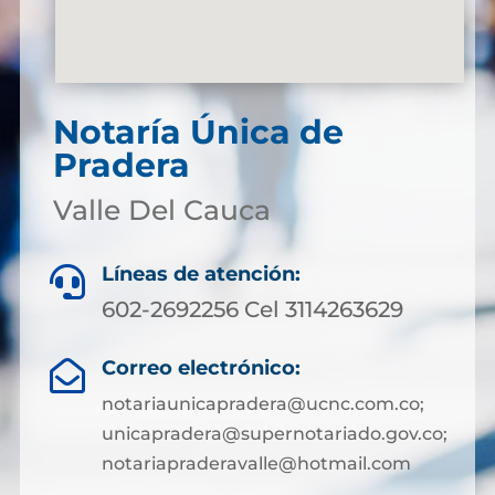
Notaría Única de
Pradera
Valle Del Cauca
Líneas de atención:

602-2692256 Cel 3114263629
Correo electrónico:

notariaunicapradera@ucnc.com.co;
unicapradera@supernotariado.gov.co;
notariapraderavalle@hotmail.com