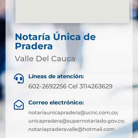
Notaría Única de
Pradera
Valle Del Cauca
Líneas de atención:

602-2692256 Cel 3114263629
Correo electrónico:

notariaunicapradera@ucnc.com.co;
unicapradera@supernotariado.gov.co;
notariapraderavalle@hotmail.com