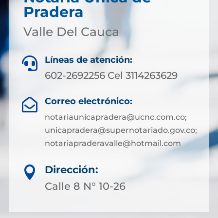
Pradera
Valle Del Cauca
Líneas de atención:

602-2692256 Cel 3114263629
Correo electrónico:

notariaunicapradera@ucnc.com.co;
unicapradera@supernotariado.gov.co;
notariapraderavalle@hotmail.com
Dirección:

Calle 8 N° 10-26