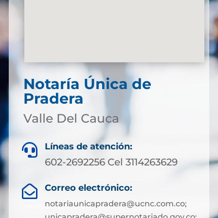
Notaría Única de
Pradera
Valle Del Cauca
Líneas de atención:

602-2692256 Cel 3114263629
Correo electrónico:

notariaunicapradera@ucnc.com.co;
unicapradera@supernotariado.gov.co;