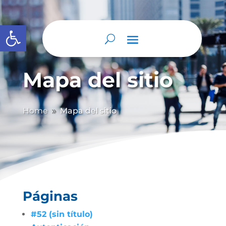
Abrir barra de herramientas
Mapa del sitio
Home
Mapa del sitio
9
Páginas
#52 (sin título)